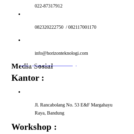
022-87317912
082320222750 / 082117001170
info@horizonteknologi.com
Instagram │ horizonteknologi
Media Sosial
Facebook │ Horizon Teknologi
Kantor :
Jl. Rancabolang No. 53 E&F Margahayu
Raya, Bandung
Workshop :