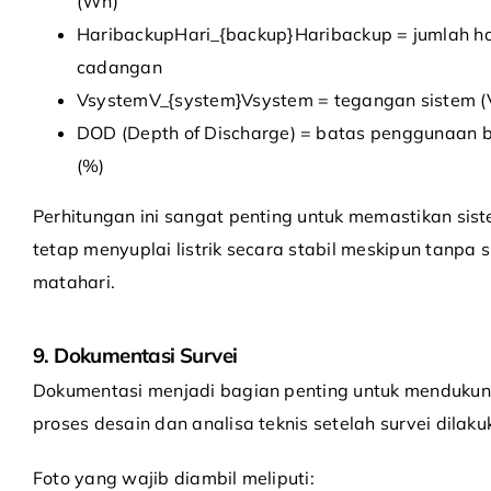
(Wh)
HaribackupHari_{backup}
H
a
r
i
ba
c
k
u
p
= jumlah ha
cadangan
VsystemV_{system}
V
sys
t
e
m
= tegangan sistem (
DOD (Depth of Discharge) = batas penggunaan b
(%)
Perhitungan ini sangat penting untuk memastikan sis
tetap menyuplai listrik secara stabil meskipun tanpa s
matahari.
9. Dokumentasi Survei
Dokumentasi menjadi bagian penting untuk menduku
proses desain dan analisa teknis setelah survei dilaku
Foto yang wajib diambil meliputi: