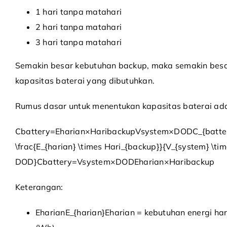
1 hari tanpa matahari
2 hari tanpa matahari
3 hari tanpa matahari
Semakin besar kebutuhan backup, maka semakin besa
kapasitas baterai yang dibutuhkan.
Rumus dasar untuk menentukan kapasitas baterai ada
Cbattery=Eharian×HaribackupVsystem×DODC_{batter
\frac{E_{harian} \times Hari_{backup}}{V_{system} \ti
DOD}
C
ba
tt
ery
=
V
sys
t
e
m
×
D
O
D
E
ha
r
ian
×
H
a
r
i
ba
c
k
u
p
Keterangan:
EharianE_{harian}
E
ha
r
ian
= kebutuhan energi har