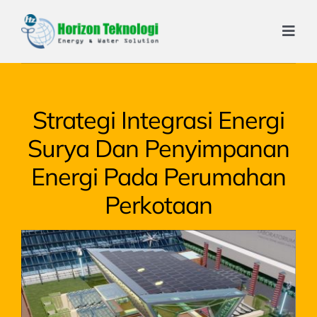
Skip
to
Togg
content
Navi
Home
Tentang Kami
Strategi Integrasi Energi
Layanan Kami
Surya Dan Penyimpanan
Energi Pada Perumahan
Pengalaman Kerja
Perkotaan
Produk Kami
Artikel
Kontak Kami