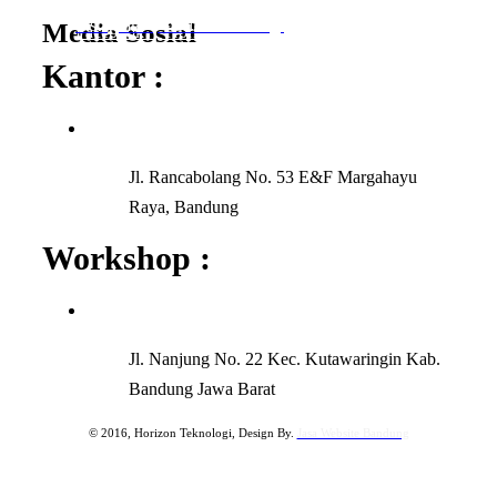
Instagram │ horizonteknologi
Media Sosial
Facebook │ Horizon Teknologi
Kantor :
Jl. Rancabolang No. 53 E&F Margahayu
Raya, Bandung
Workshop :
Jl. Nanjung No. 22 Kec. Kutawaringin Kab.
Bandung Jawa Barat
© 2016, Horizon Teknologi, Design By.
Jasa Website Bandung